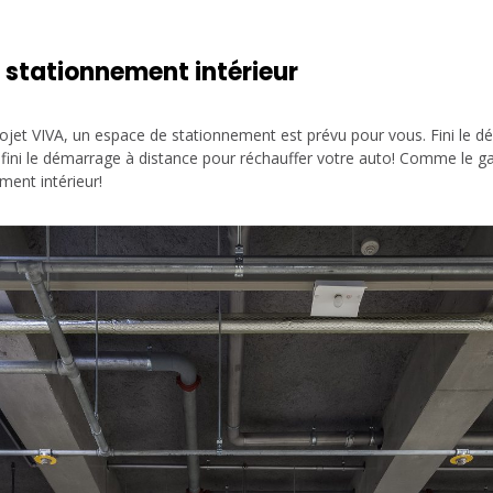
n stationnement intérieur
et VIVA, un espace de stationnement est prévu pour vous. Fini le dén
t fini le démarrage à distance pour réchauffer votre auto! Comme le g
ment intérieur!