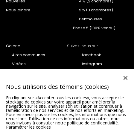
Nouvelles
4 ½ (2 chambres)
Nous joindre
5 ½ (3 chambres)
Penthouses
Phase 5 (100% vendu)
Galerie
Suivez-nous sur
Aires communes
facebook
Vidéos
instagram
Projet
youtube
×
Penthouse
Nous utilisons des témoins (cookies)
Condo
En cliquant sur «Accepter tous les cookies», vous acceptez le
Unités vedettes Phase 6 –
stockage de cookies sur votre appareil pour améliorer la
SUMUM
navigation sur le site, analyser son utilisation et contribuer à
l’amélioration de nos services et de nos efforts en marketing.
Pour en savoir plus sur les cookies, les informations que nous
recueillons, l’utilisation de ces informations ou autres, nous
vous invitons à consulter notre
politique de confidentialité
.
Paramétrer les cookies