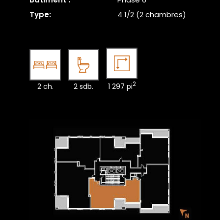
Type:
4 1/2 (2 chambres)
2
2 ch.
2 sdb.
1 297 pi