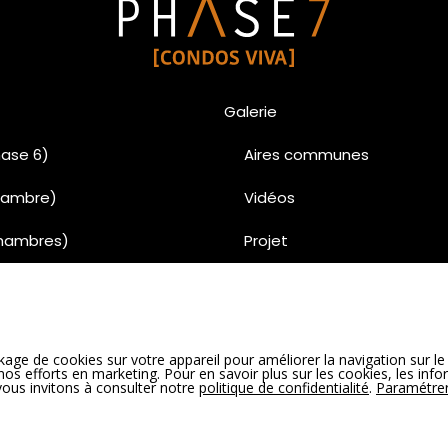
Galerie
ase 6)
Aires communes
chambre)
Vidéos
chambres)
Projet
chambres)
Penthouse
uses
Condo
age de cookies sur votre appareil pour améliorer la navigation sur le 
00% vendu)
Unités vedettes Phase 6 
e nos efforts en marketing. Pour en savoir plus sur les cookies, les inf
 vous invitons à consulter notre
politique de confidentialité
.
Paramétrer