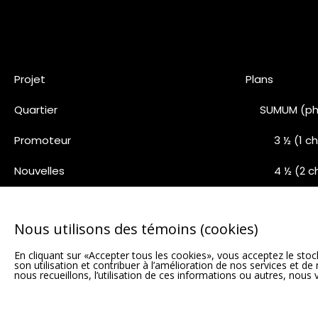
Projet
Plans
Quartier
SUMUM (ph
Promoteur
3 ½ (1 
Nouvelles
4 ½ (2 
Nous joindre
5 ½ (3 
Nous utilisons des témoins (cookies)
Pentho
En cliquant sur «Accepter tous les cookies», vous acceptez le stock
Phase 5 (1
son utilisation et contribuer à l’amélioration de nos services et d
nous recueillons, l’utilisation de ces informations ou autres, nous