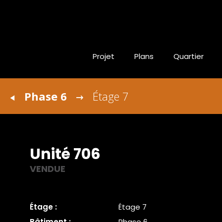
Projet
Plans
Quartier
Phase 6
Étage 7
Unité 706
VENDUE
Étage :
Étage 7
Bâtiment :
Phase 6