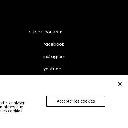
Suivez-nous sur
facebook
instagram
youtube
×
Accepter les cookies
site, analyser
– SUMUM
ormations que
 les cookies