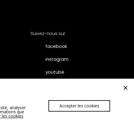
Suivez-nous sur
facebook
instagram
youtube
×
Accepter les cookies
site, analyser
– SUMUM
ormations que
 les cookies