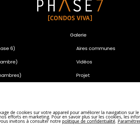
Galerie
ase 6)
Aires communes
chambre)
Vidéos
chambres)
Projet
chambres)
Penthouse
uses
Condo
age de cookies sur votre appareil pour améliorer la navigation sur le 
00% vendu)
Unités vedettes Phase 6 
e nos efforts en marketing. Pour en savoir plus sur les cookies, les inf
 vous invitons à consulter notre
politique de confidentialité
.
Paramétrer