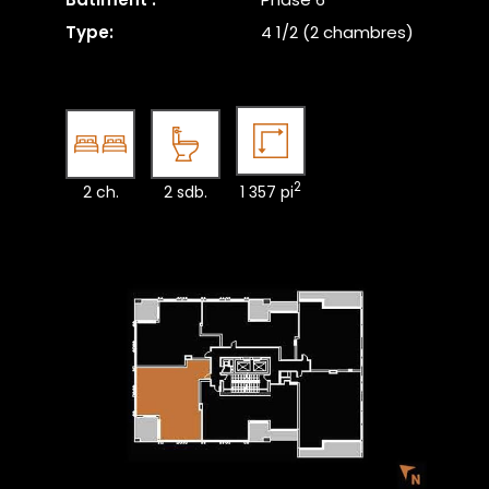
Type:
4 1/2 (2 chambres)
2
2 ch.
2 sdb.
1 357 pi