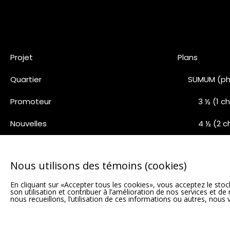
Projet
Plans
Quartier
SUMUM (ph
Promoteur
3 ½ (1 
Nouvelles
4 ½ (2 
Nous joindre
5 ½ (3 
Nous utilisons des témoins (cookies)
Pentho
En cliquant sur «Accepter tous les cookies», vous acceptez le stock
Phase 5 (1
son utilisation et contribuer à l’amélioration de nos services et d
nous recueillons, l’utilisation de ces informations ou autres, nous