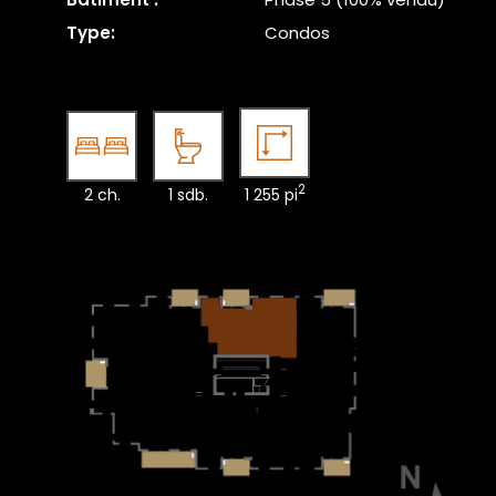
Type:
Condos
2
2 ch.
1 sdb.
1 255 pi