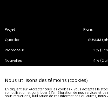
Projet
Plans
Quartier
SUMUM (ph
Promoteur
3 ½ (1 
Nouvelles
4 ½ (2 
Nous joindre
5 ½ (3 
Nous utilisons des témoins (cookies)
Pentho
En cliquant sur «Accepter tous les cookies», vous acceptez le stock
Phase 5 (1
son utilisation et contribuer à l’amélioration de nos services et d
nous recueillons, l’utilisation de ces informations ou autres, nous