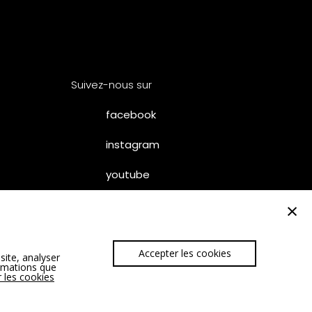
Suivez-nous sur
facebook
instagram
youtube
×
Accepter les cookies
site, analyser
– SUMUM
ormations que
 les cookies