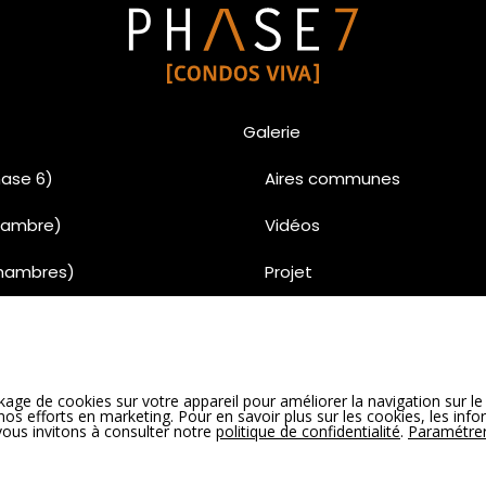
Galerie
ase 6)
Aires communes
chambre)
Vidéos
chambres)
Projet
chambres)
Penthouse
uses
Condo
age de cookies sur votre appareil pour améliorer la navigation sur le 
00% vendu)
Unités vedettes Phase 6 
e nos efforts en marketing. Pour en savoir plus sur les cookies, les inf
 vous invitons à consulter notre
politique de confidentialité
.
Paramétrer