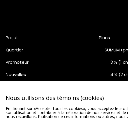
Projet
Plans
Quartier
SUMUM (ph
Promoteur
3 ½ (1 
Nouvelles
4 ½ (2 
Nous joindre
5 ½ (3 
Nous utilisons des témoins (cookies)
Pentho
En cliquant sur «Accepter tous les cookies», vous acceptez le stock
Phase 5 (1
son utilisation et contribuer à l’amélioration de nos services et d
nous recueillons, l’utilisation de ces informations ou autres, nous