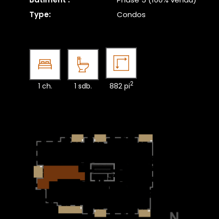
Type:
Condos
2
1 ch.
1 sdb.
882 pi