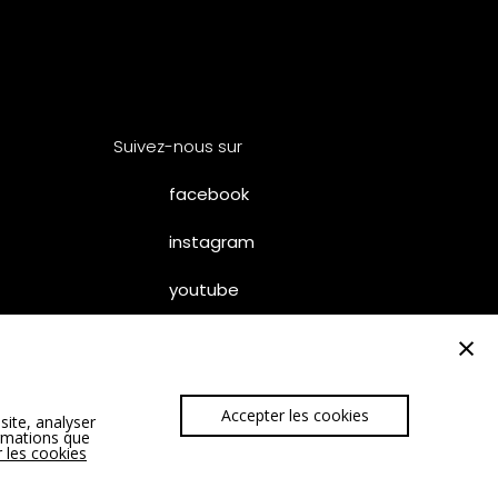
Suivez-nous sur
facebook
instagram
youtube
×
Accepter les cookies
site, analyser
– SUMUM
ormations que
 les cookies