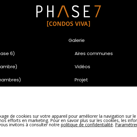
Galerie
ase 6)
Aires communes
chambre)
Vidéos
chambres)
Projet
chambres)
Penthouse
uses
Condo
age de cookies sur votre appareil pour améliorer la navigation sur le 
00% vendu)
Unités vedettes Phase 6 
e nos efforts en marketing. Pour en savoir plus sur les cookies, les inf
 vous invitons à consulter notre
politique de confidentialité
.
Paramétrer