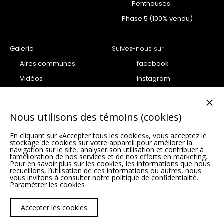
Penthouses
Phase 5 (100% vendu)
Galerie
Suivez-nous sur
Aires communes
facebook
Vidéos
instagram
Projet
youtube
×
Penthouse
Nous utilisons des témoins (cookies)
Condo
En cliquant sur «Accepter tous les cookies», vous acceptez le
Unités vedettes Phase 6 –
stockage de cookies sur votre appareil pour améliorer la
SUMUM
navigation sur le site, analyser son utilisation et contribuer à
l’amélioration de nos services et de nos efforts en marketing.
Pour en savoir plus sur les cookies, les informations que nous
recueillons, l’utilisation de ces informations ou autres, nous
vous invitons à consulter notre
politique de confidentialité
.
Paramétrer les cookies
Politique de confidentialité |
Paramètres des cookies
Accepter les cookies
© 2026 Condos VIVA. Tous droits réservés.
Agence web
Vortex Solution
.