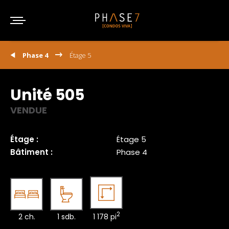
Phase 4
Étage 5
Unité 505
VENDUE
Étage :
Étage 5
Bâtiment :
Phase 4
2
2 ch.
1 sdb.
1 178 pi