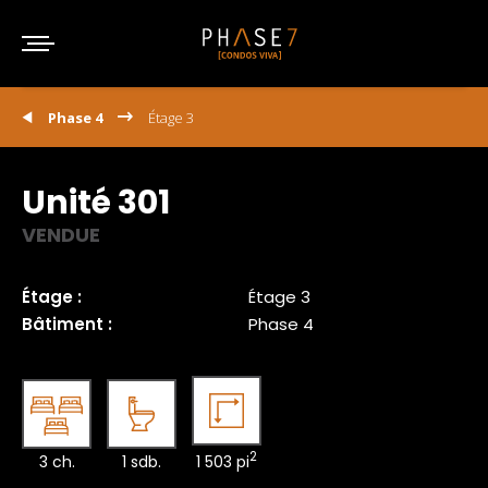
Phase 4
Étage 3
Unité 301
VENDUE
Étage :
Étage 3
Bâtiment :
Phase 4
2
3 ch.
1 sdb.
1 503 pi