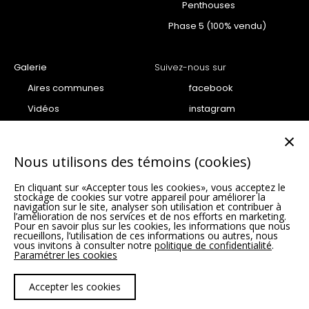
Penthouses
Phase 5 (100% vendu)
Galerie
Suivez-nous sur
Aires communes
facebook
Vidéos
instagram
Projet
youtube
×
Penthouse
Nous utilisons des témoins (cookies)
Condo
En cliquant sur «Accepter tous les cookies», vous acceptez le
Unités vedettes Phase 6 –
stockage de cookies sur votre appareil pour améliorer la
SUMUM
navigation sur le site, analyser son utilisation et contribuer à
l’amélioration de nos services et de nos efforts en marketing.
Pour en savoir plus sur les cookies, les informations que nous
recueillons, l’utilisation de ces informations ou autres, nous
vous invitons à consulter notre
politique de confidentialité
.
Paramétrer les cookies
Politique de confidentialité |
Paramètres des cookies
Accepter les cookies
© 2026 Condos VIVA. Tous droits réservés.
Agence web
Vortex Solution
.