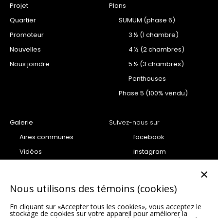
Projet
Plans
Quartier
SUMUM (phase 6)
Promoteur
3 ½ (1 chambre)
Nouvelles
4 ½ (2 chambres)
Nous joindre
5 ½ (3 chambres)
Penthouses
Phase 5 (100% vendu)
Galerie
Suivez-nous sur
Aires communes
facebook
Vidéos
instagram
Projet
youtube
×
Penthouse
Nous utilisons des témoins (cookies)
Condo
En cliquant sur «Accepter tous les cookies», vous acceptez le
Unités vedettes Phase 6 –
stockage de cookies sur votre appareil pour améliorer la