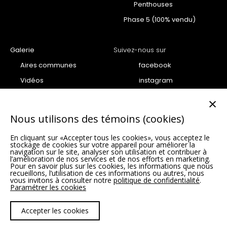
Penthouses
Phase 5 (100% vendu)
Galerie
Suivez-nous sur
Aires communes
facebook
Vidéos
instagram
Projet
youtube
×
Penthouse
Nous utilisons des témoins (cookies)
Condo
En cliquant sur «Accepter tous les cookies», vous acceptez le
Unités vedettes Phase 6 –
stockage de cookies sur votre appareil pour améliorer la
SUMUM
navigation sur le site, analyser son utilisation et contribuer à
l’amélioration de nos services et de nos efforts en marketing.
Pour en savoir plus sur les cookies, les informations que nous
recueillons, l’utilisation de ces informations ou autres, nous
vous invitons à consulter notre
politique de confidentialité
.
Paramétrer les cookies
Politique de confidentialité |
Paramètres des cookies
Accepter les cookies
© 2026 Condos VIVA. Tous droits réservés.
Agence web
Vortex Solution
.