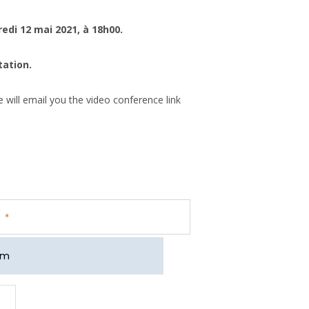
di 12 mai 2021, à 18h00.
tation.
will email you the video conference link
*
um