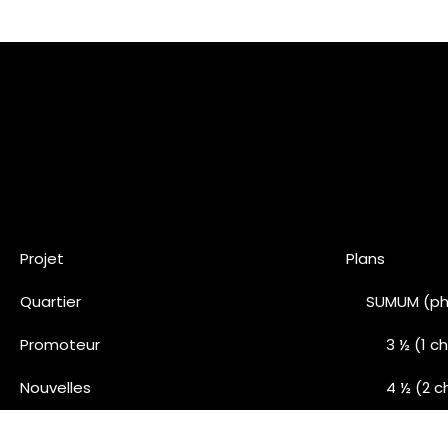
Projet
Plans
Quartier
SUMUM (ph
Promoteur
3 ½ (1 
Nouvelles
4 ½ (2 
Nous joindre
5 ½ (3 